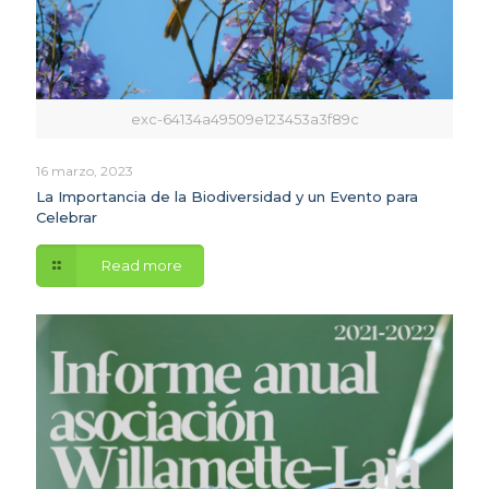
exc-64134a49509e123453a3f89c
16 marzo, 2023
La Importancia de la Biodiversidad y un Evento para
Celebrar
Read more