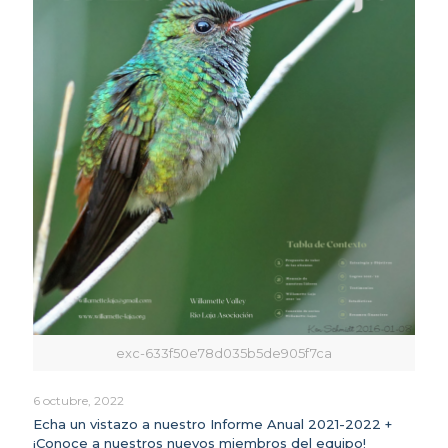
exc-633f50e78d035b5de905f7ca
6 octubre, 2022
Echa un vistazo a nuestro Informe Anual 2021-2022 +
¡Conoce a nuestros nuevos miembros del equipo!