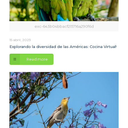
exc-643b04bbacf215716a290f6d
15 abril, 2023
Explorando la diversidad de las Américas: Cocina Virtual!
Read more