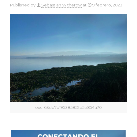
Published by
Sebastian Witherow
at
9 febrero, 2023
exc-63dd7b195385852e5e854a70