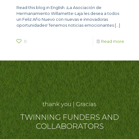
Read this blog in English. ¡La Asociación de
Hermanamiento Willamette-Laja les desea a todos
un Feliz Año Nuevo con nuevas e innovadoras
oportunidades! Tenemos noticias emocionantes
[…]
0
Read more
thank you | Gracias
TWINNING FUNDERS AND
COLLABORATORS