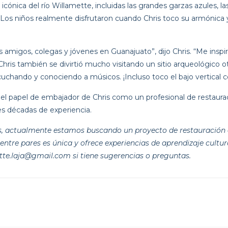
 icónica del río Willamette, incluidas las grandes garzas azules, la
os niños realmente disfrutaron cuando Chris toco su armónica y u
migos, colegas y jóvenes en Guanajuato”, dijo Chris. “Me inspir
ris también se divirtió mucho visitando un sitio arqueológico o
scuchando y conociendo a músicos. ¡Incluso toco el bajo vertical c
l papel de embajador de Chris como un profesional de restaura
s décadas de experiencia.
jas, actualmente estamos buscando un proyecto de restauración 
ntre pares es única y ofrece experiencias de aprendizaje cultur
tte.laja@gmail.com si tiene sugerencias o preguntas.