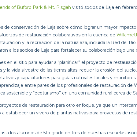
iends of Buford Park & Mt. Pisgah
 visitó socios de Laja en febre
eres de conservación de Laja sobre cómo lograr un mayor impacto
sfuerzos de restauración colaborativos en la cuenca de 
Willamet
restauración y la recreación de la naturaleza, incluida la Red del Río
aron a los socios de Laja para fortalecer su colaboración bajo una 
es en el sitio para ayudar a “planificar” el proyecto de restauració
 la vida silvestre de las tierras altas, reducir la erosión del suelo,
tativos y capacitadores para guías naturales locales y monitores 
prendizaje entre pares de los profesionales de restauración de Wi
ca sostenible y “ecoturismo” en una comunidad rural cerca de S
ra proyectos de restauración para otro enfoque, ya que un interca
a establecer un vivero de plantas nativas para proyectos de resta
s a los alumnos de 5to grado en tres de nuestras escuelas asoci