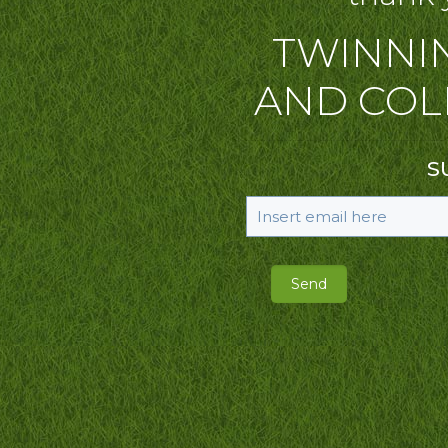
TWINNI
AND COL
S