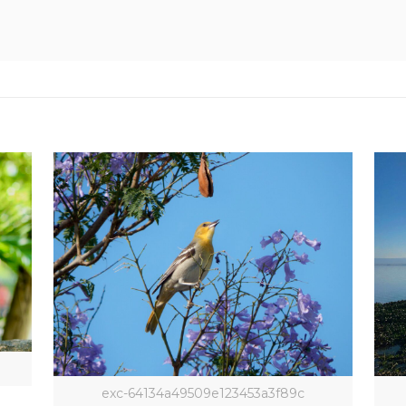
exc-64134a49509e123453a3f89c