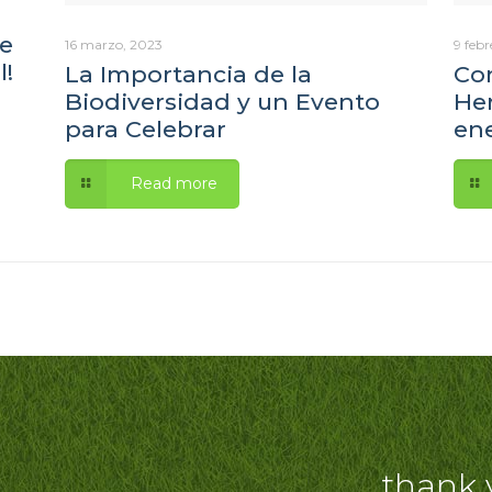
de
16 marzo, 2023
9 febr
l!
La Importancia de la
Co
Biodiversidad y un Evento
He
para Celebrar
ene
Read more
thank 