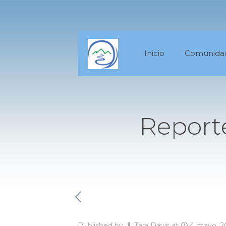
Inicio
Comunida
Report
Published by
Tara Davis
at
4 mayo, 2