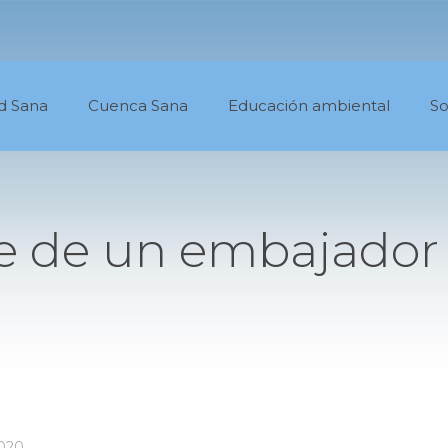
d Sana
Cuenca Sana
Educación ambiental
So
e de un embajador 
020