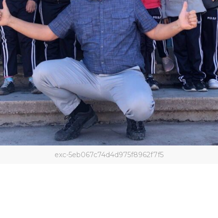
exc-5eb067c74d4d975f8962f7f5