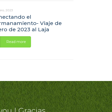
ero, 2023
nectando el
rmanamiento- Viaje de
ro de 2023 al Laja
Read more
you | Gracias