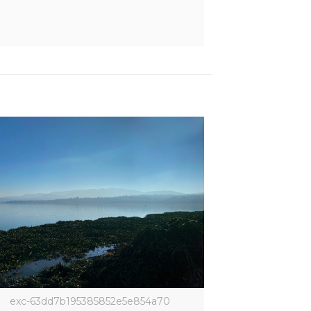
exc-63dd7b195385852e5e854a70