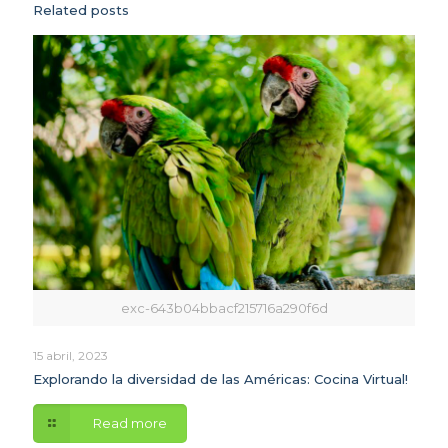
Related posts
exc-643b04bbacf215716a290f6d
15 abril, 2023
Explorando la diversidad de las Américas: Cocina Virtual!
Read more