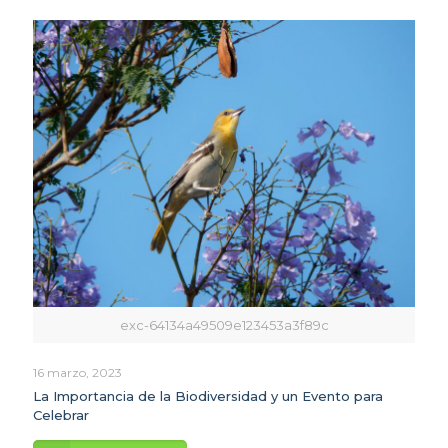
exc-64134a49509e123453a3f89c
16 marzo, 2023
La Importancia de la Biodiversidad y un Evento para
Celebrar