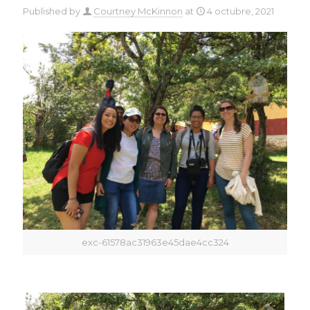
Published by
Courtney McKinnon
at
4 octubre, 2021
exc-61578ac31963e45dae4cc324