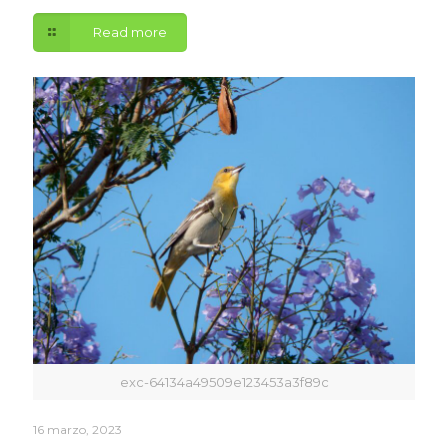
Read more
exc-64134a49509e123453a3f89c
16 marzo, 2023