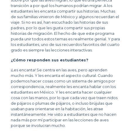
sobre por qué las aves migran, lo que es una perfecta 
transición a por qué los humanos podrían migrar. A los 
estudiantes les encanta compartir sus historias. Muchas 
de sus familias vinieron de México y algunos recuerdan el 
viaje. Si no es así, han escuchado las historias de sus 
padres, por lo que les gusta compartir sus propias 
historias de migración. El hecho de que este programa 
pueda unir todos estos temas es realmente genial. Y para 
los estudiantes, uno de sus recuerdos favoritos del cuarto 
grado es siempre las lecciones interactivas.   
¿Cómo responden sus estudiantes?  
¡Les encanta! Se centra en las aves, pero aprenden 
mucho más. Y les encanta el aspecto cultural. Cuando 
podemos hacer cosas como un sistema de amigos por 
correspondencia, realmente les encanta hablar con los 
estudiantes en México. Y les encanta hacer cualquier 
cosa con las manos, por lo que cada vez que traen nidos 
de pájaros o plumas de pájaros, o incluso brújulas que 
usaban para orientarse en la habitación, les atrae 
instantáneamente. He visto a estudiantes que no hacen 
nada más por mí participar en las lecciones de aves 
porque se involucran mucho.